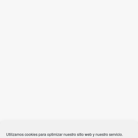
Post
← Jueves 8 Conferencia en
Un minuto de silencio →
Utilizamos cookies para optimizar nuestro sitio web y nuestro servicio.
navigation
la Biblioteca (Pineda de Mar)