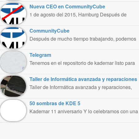
Nueva CEO en CommunityCube
1 de agosto del 2015, Hamburg Después de
trabajar intensamente en CommunityCube,
renuncio ..
CommunityCube
Después de mucho tiempo trabajando, podemos
presentar Community Cube. Community Cube es
un ..
Telegram
Tenemos en el repositorio de kademar listo para
usar el cliente de ..
Taller de Informática avanzada y reparaciones
Taller de Informática avanzada y reparaciones,
por Marco A. Romero Para entender como ..
50 sombras de KDE 5
Kademar 11 aniversario Y lo celebramos con una
versión de Kademar 5.1 Con motivo ..