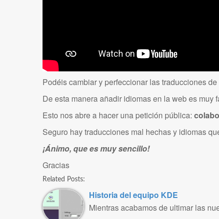
Podéis cambiar y perfeccionar las traducciones de t
De esta manera añadir idiomas en la web es muy fá
Esto nos abre a hacer una petición pública:
colabo
Seguro hay traducciones mal hechas y idiomas que
¡Ánimo, que es muy sencillo!
Gracias
Related Posts:
Historia del equipo KDE
Mientras acabamos de ultimar las nu