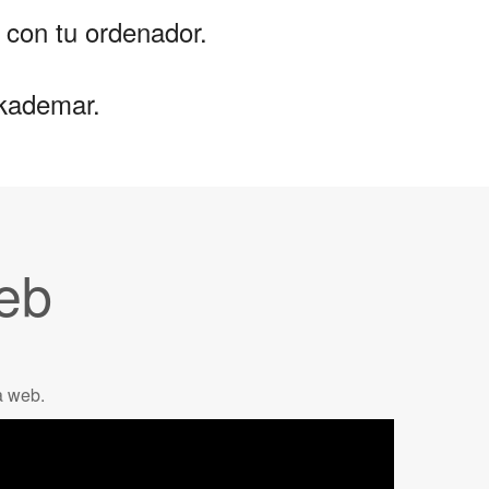
 con tu ordenador.
r kademar.
Web
a web.