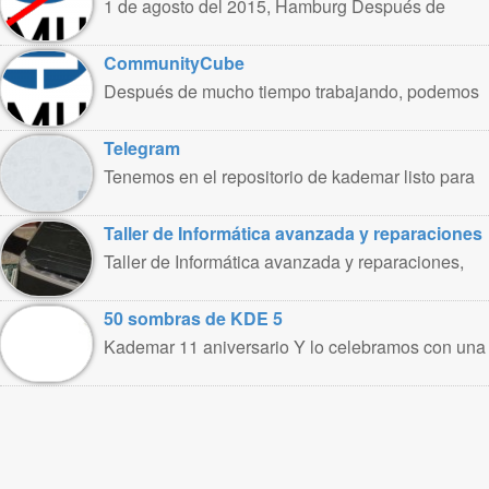
1 de agosto del 2015, Hamburg Después de
trabajar intensamente en CommunityCube,
renuncio ..
CommunityCube
Después de mucho tiempo trabajando, podemos
presentar Community Cube. Community Cube es
un ..
Telegram
Tenemos en el repositorio de kademar listo para
usar el cliente de ..
Taller de Informática avanzada y reparaciones
Taller de Informática avanzada y reparaciones,
por Marco A. Romero Para entender como ..
50 sombras de KDE 5
Kademar 11 aniversario Y lo celebramos con una
versión de Kademar 5.1 Con motivo ..