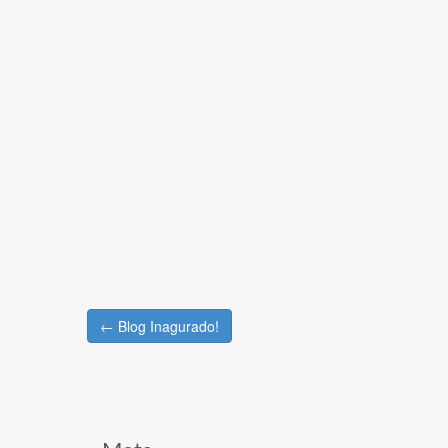
Post
← Blog Inagurado!
navigation