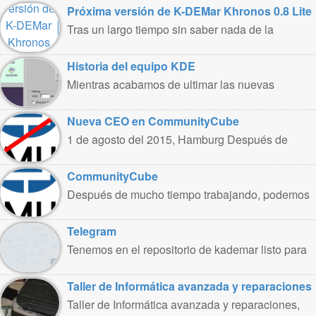
Próxima versión de K-DEMar Khronos 0.8 Lite
Tras un largo tiempo sin saber nada de la
hermana pequeña de ..
Historia del equipo KDE
Mientras acabamos de ultimar las nuevas
kademar 5.2, os dejamos un pequeño ..
Nueva CEO en CommunityCube
1 de agosto del 2015, Hamburg Después de
trabajar intensamente en CommunityCube,
renuncio ..
CommunityCube
Después de mucho tiempo trabajando, podemos
presentar Community Cube. Community Cube es
un ..
Telegram
Tenemos en el repositorio de kademar listo para
usar el cliente de ..
Taller de Informática avanzada y reparaciones
Taller de Informática avanzada y reparaciones,