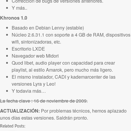
Corrección de bugs de versiones anteriores.
Y más..
Khronos 1.0
Basado en Debian Lenny (estable)
Núcleo 2.6.31.1 con soporte a 4 GB de RAM, dispositivos
wifi, sintonizadoras, etc.
Escritorio LXDE
Navegador web Midori
Quod libet, audio player con capacidad para crear
playlist, al estilo Amarok, pero mucho más ligero.
El mismo instalador, CADI y kademarcenter de las
versiones Lyra y Leo!
Y todavia más…
La fecha clave : 16 de noviembre de 2009.
ACTUALIZACIÓN:
Por problemas técnicos, hemos aplazado
unos días estas versiones. Saldrán pronto.
Related Posts: