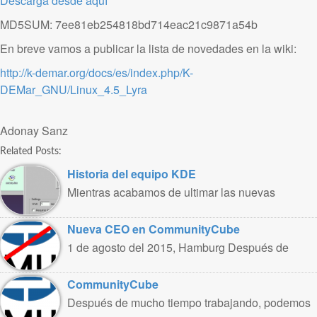
Descarga desde aquí
MD5SUM: 7ee81eb254818bd714eac21c9871a54b
En breve vamos a publicar la lista de novedades en la wiki:
http://k-demar.org/docs/es/index.php/K-
DEMar_GNU/Linux_4.5_Lyra
Adonay Sanz
Related Posts:
Historia del equipo KDE
Mientras acabamos de ultimar las nuevas
kademar 5.2, os dejamos un pequeño ..
Nueva CEO en CommunityCube
1 de agosto del 2015, Hamburg Después de
trabajar intensamente en CommunityCube,
renuncio ..
CommunityCube
Después de mucho tiempo trabajando, podemos