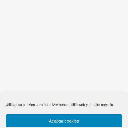
Post
← Próximas 4.5
Actualización de Web →
Utilizamos cookies para optimizar nuestro sitio web y nuestro servicio.
navigation
Meta
Aceptar cookies
Acceder