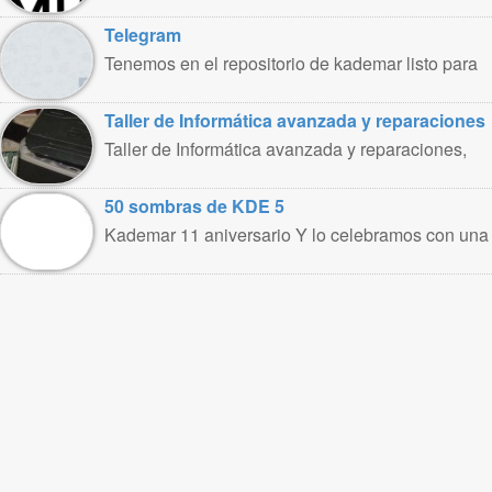
presentar Community Cube. Community Cube es
un ..
Telegram
Tenemos en el repositorio de kademar listo para
usar el cliente de ..
Taller de Informática avanzada y reparaciones
Taller de Informática avanzada y reparaciones,
por Marco A. Romero Para entender como ..
50 sombras de KDE 5
Kademar 11 aniversario Y lo celebramos con una
versión de Kademar 5.1 Con motivo ..